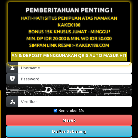
PEMBERITAHUAN PENTING !
HATI-HATI SITUS PENIPUAN ATAS NAMAKAN
KAKEK188
BONUS 15K KHUSUS JUMAT - MINGGU !
MIN. DP IDR 20.000 & MIN. WD IDR 50.000
SIMPAN LINK RESMI > KAKEK188.COM
AN & DEPOSIT MENGGUNAKAN QRIS AUTO MASUK HITUNGAN DET
Remember Me
Masuk
Daftar Sekarang