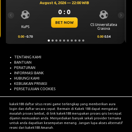
August 7, 2026 — 00:00 WIB
0 : 0
Previous
Next
BET NOW
Red Bull Salzburg
Pafos FC
0.75
0.59
-0.75
-0.75
TENTANG KAMI
BANTUAN
PERATURAN
INFORMASI BANK
HUBUNGI KAMI
KEBIJAKAN PRIVASI
PERSETUJUAN COOKIES
kakek188
daftar situs resmi game terlengkap yang memberikan aura
login dan daftar secara cepat. Bermain di Kakek 188 dapat mengatasi
masalah proses lambat, di link kakek188 merupakan proses qris tercepat
dijamin memuaskan anda. Menyediakan banyak sekali provider ternama
untuk anda dapatkan kesempatan menang. Jangan lupa akses alternatif
resmi dari kakek188 Amanah.