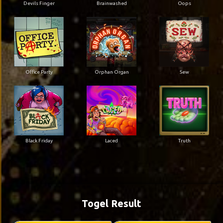
Devils Finger
Brainwashed
Oops
Office Party
Orphan Organ
Sew
Black Friday
Laced
Truth
Togel Result