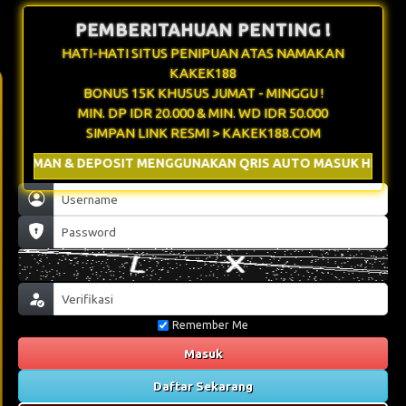
PEMBERITAHUAN PENTING !
HATI-HATI SITUS PENIPUAN ATAS NAMAKAN
KAKEK188
BONUS 15K KHUSUS JUMAT - MINGGU !
MIN. DP IDR 20.000 & MIN. WD IDR 50.000
SIMPAN LINK RESMI > KAKEK188.COM
RIMAN & DEPOSIT MENGGUNAKAN QRIS AUTO MASUK HITUNGAN 
Remember Me
Masuk
Daftar Sekarang