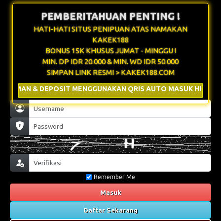
PEMBERITAHUAN PENTING !
HATI-HATI SITUS PENIPUAN ATAS NAMAKAN
KAKEK188
BONUS 15K KHUSUS JUMAT - MINGGU !
MIN. DP IDR 20.000 & MIN. WD IDR 50.000
SIMPAN LINK RESMI > KAKEK188.COM
MAN & DEPOSIT MENGGUNAKAN QRIS AUTO MASUK HITUNGAN DET
Remember Me
Masuk
Daftar Sekarang