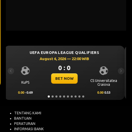
UEFA EUROPA LEAGUE QUALIFIERS
August 6, 2026 — 22:59 WIB
0 : 0
Previous
Next
BET NOW
Maccabi Tel Aviv (n)
CSKA Sofia
0.25
0.72
-0.25
-0.88
TENTANG KAMI
BANTUAN
PERATURAN
INFORMASI BANK